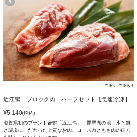
在庫 ○ 在庫あり
近江鴨 ブロック肉 ハーフセット【急速冷凍】
¥5,140
(税込)
滋賀県初のブランド合鴨「近江鴨」。琵琶湖の地、水と餌
と環境にこだわった上質なお肉。ロース肉ともも肉の両方