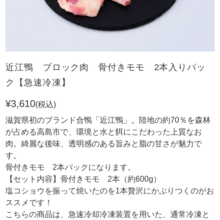
近江鴨 ブロック肉 骨付きモモ 2本入りパッ
ク【急速冷凍】
¥3,610
(税込)
滋賀県初のブランド合鴨「近江鴨」。陸地の約70％を森林
が占める高島市で、環境と水と餌にこだわった上質なお
肉。綺麗な後味、透明感のある旨みと脂の甘さが魅力で
す。
骨付きモモ 2本パックになります。
【セット内容】骨付きモモ 2本（約600g）
塩コショウを振って焼いたのを1本贅沢にかぶりつくのがお
ススメです！
こちらの商品は、急速冷却冷凍装置を用いた、通常冷凍と