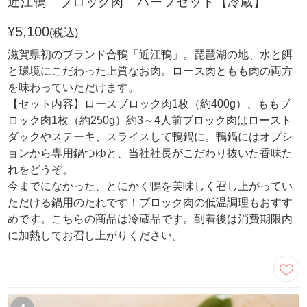
近江鴨 ブロック肉 ハーフセット【冷蔵】
¥5,100
(税込)
滋賀県初のブランド合鴨「近江鴨」。琵琶湖の地、水と餌
と環境にこだわった上質なお肉。ロース肉ともも肉の両方
を味わっていただけます。
【セット内容】ロースブロック肉1枚（約400g）、ももブ
ロック肉1枚（約250g）約3～4人前ブロック肉はロースト
ダックやステーキ、スライスして鴨鍋に。鴨鍋にはオプシ
ョンから専用鍋つゆと、当社社長がこだわり抜いた香味た
れをどうぞ。
今までになかった、とにかく鴨を美味しく召し上がってい
ただける鍋用のたれです！ブロック肉の低温調理もおすす
めです。こちらの商品は冷蔵品です。到着後は消費期限内
に加熱してお召し上がりください。