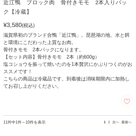
近江鴨 ブロック肉 骨付きモモ 2本入りパッ
ク【冷蔵】
¥3,580
(税込)
滋賀県初のブランド合鴨「近江鴨」。琵琶湖の地、水と餌
と環境にこだわった上質なお肉。
骨付きモモ 2本パックになります。
【セット内容】骨付きモモ 2本（約600g）
塩コショウを振って焼いたのを1本贅沢にかぶりつくのがお
ススメです！
こちらの商品は冷蔵品です。到着後は消味期限内に加熱し
てお召し上がりください。
11件中1件～10件を表示
1
2
次へ
最後へ