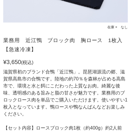
在庫 × なし
業務用 近江鴨 ブロック肉 胸ロース 1枚入
【急速冷凍】
¥3,650
(税込)
滋賀県初のブランド合鴨「近江鴨」。琵琶湖源流の郷、滋
賀県高島市の合鴨です。陸地の約70％を森林が占める高島
市で、環境と水と餌にこだわった上質なお肉。綺麗な後
味、透明感のある旨みと脂の甘さが魅力です。業務用のブ
ロックロース肉を単品でご購入いただけます。使いやすい1
枚入となっています。鴨ロースや鴨なんばんなどお楽しみ
ください。
【セット内容】ロースブロック肉1枚（約400g）約2人前