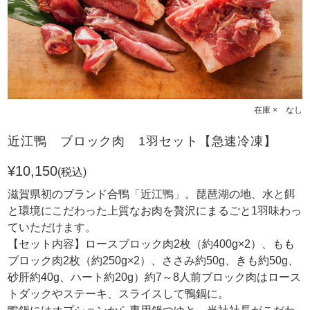
在庫 × なし
近江鴨 ブロック肉 1羽セット【急速冷凍】
¥10,150
(税込)
滋賀県初のブランド合鴨「近江鴨」。琵琶湖の地、水と餌
と環境にこだわった上質なお肉を贅沢にまるごと1羽味わっ
ていただけます。
【セット内容】ロースブロック肉2枚（約400g×2）、もも
ブロック肉2枚（約250g×2）、ささみ約50g、きも約50g、
砂肝約40g、ハート約20g）約7～8人前ブロック肉はロース
トダックやステーキ、スライスして鴨鍋に。