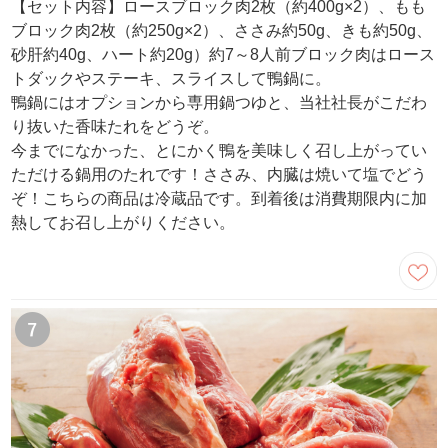
【セット内容】ロースブロック肉2枚（約400g×2）、もも
ブロック肉2枚（約250g×2）、ささみ約50g、きも約50g、
砂肝約40g、ハート約20g）約7～8人前ブロック肉はロース
トダックやステーキ、スライスして鴨鍋に。
鴨鍋にはオプションから専用鍋つゆと、当社社長がこだわ
り抜いた香味たれをどうぞ。
今までになかった、とにかく鴨を美味しく召し上がってい
ただける鍋用のたれです！ささみ、内臓は焼いて塩でどう
ぞ！こちらの商品は冷蔵品です。到着後は消費期限内に加
熱してお召し上がりください。