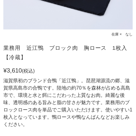
在庫 × なし
業務用 近江鴨 ブロック肉 胸ロース 1枚入
【冷蔵】
¥3,610
(税込)
滋賀県初のブランド合鴨「近江鴨」。琵琶湖源流の郷、滋
賀県高島市の合鴨です。陸地の約70％を森林が占める高島
市で、環境と水と餌にこだわった上質なお肉。綺麗な後
味、透明感のある旨みと脂の甘さが魅力です。業務用のブ
ロックロース肉を単品でご購入いただけます。使いやすい1
枚入となっています。鴨ロースや鴨なんばんなどお楽しみ
ください。