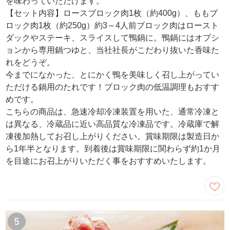
を味わっていただけます。
【セット内容】ロースブロック肉1枚（約400g）、ももブ
ロック肉1枚（約250g）約3～4人前ブロック肉はロースト
ダックやステーキ、スライスして鴨鍋に。鴨鍋にはオプシ
ョンから専用鍋つゆと、当社社長がこだわり抜いた香味た
れをどうぞ。
今までになかった、とにかく鴨を美味しく召し上がってい
ただける鍋用のたれです！ブロック肉の低温調理もおすす
めです。
こちらの商品は、急速冷却冷凍装置を用いた、通常冷凍と
は異なる、冷蔵品に近い高品質な冷凍品です。冷蔵庫で解
凍後加熱してお召し上がりください。賞味期限は製造日か
ら1年半となります。到着後は賞味期限に関わらず約1か月
を目途にお召上がりいただく事をおすすめいたします。