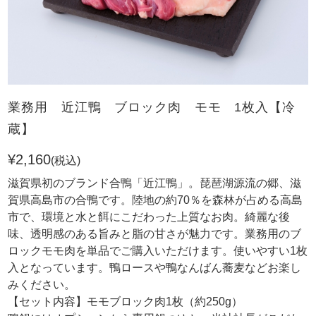
業務用 近江鴨 ブロック肉 モモ 1枚入【冷
蔵】
¥2,160
(税込)
滋賀県初のブランド合鴨「近江鴨」。琵琶湖源流の郷、滋
賀県高島市の合鴨です。陸地の約70％を森林が占める高島
市で、環境と水と餌にこだわった上質なお肉。綺麗な後
味、透明感のある旨みと脂の甘さが魅力です。業務用のブ
ロックモモ肉を単品でご購入いただけます。使いやすい1枚
入となっています。鴨ロースや鴨なんばん蕎麦などお楽し
みください。
【セット内容】モモブロック肉1枚（約250g）