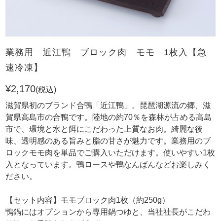
業務用 近江鴨 ブロック肉 モモ 1枚入【急
速冷凍】
¥2,170
(税込)
滋賀県初のブランド合鴨「近江鴨」。琵琶湖源流の郷、滋
賀県高島市の合鴨です。陸地の約70％を森林が占める高島
市で、環境と水と餌にこだわった上質なお肉。綺麗な後
味、透明感のある旨みと脂の甘さが魅力です。業務用のブ
ロックモモ肉を単品でご購入いただけます。使いやすい1枚
入となっています。鴨ロースや鴨なんばんなどお楽しみく
ださい。
【セット内容】モモブロック肉1枚（約250g）
鴨鍋にはオプションから専用鍋つゆと、当社社長がこだわ