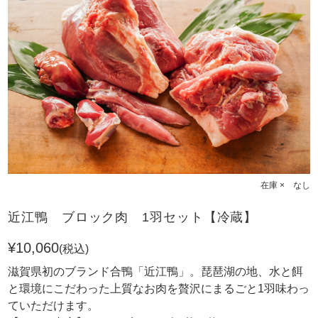
在庫 × なし
近江鴨 ブロック肉 1羽セット【冷蔵】
¥10,060
(税込)
滋賀県初のブランド合鴨「近江鴨」。琵琶湖の地、水と餌
と環境にこだわった上質なお肉を贅沢にまるごと1羽味わっ
ていただけます。