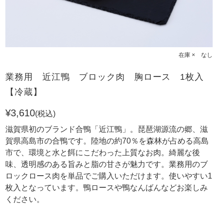
在庫 × なし
業務用 近江鴨 ブロック肉 胸ロース 1枚入
【冷蔵】
¥3,610
(税込)
滋賀県初のブランド合鴨「近江鴨」。琵琶湖源流の郷、滋
賀県高島市の合鴨です。陸地の約70％を森林が占める高島
市で、環境と水と餌にこだわった上質なお肉。綺麗な後
味、透明感のある旨みと脂の甘さが魅力です。業務用のブ
ロックロース肉を単品でご購入いただけます。使いやすい1
枚入となっています。鴨ロースや鴨なんばんなどお楽しみ
ください。