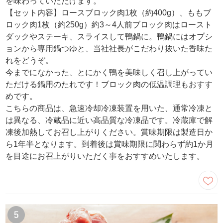
を味わっていただけます。
【セット内容】ロースブロック肉1枚（約400g）、ももブ
ロック肉1枚（約250g）約3～4人前ブロック肉はロースト
ダックやステーキ、スライスして鴨鍋に。鴨鍋にはオプシ
ョンから専用鍋つゆと、当社社長がこだわり抜いた香味た
れをどうぞ。
今までになかった、とにかく鴨を美味しく召し上がってい
ただける鍋用のたれです！ブロック肉の低温調理もおすす
めです。
こちらの商品は、急速冷却冷凍装置を用いた、通常冷凍と
は異なる、冷蔵品に近い高品質な冷凍品です。冷蔵庫で解
凍後加熱してお召し上がりください。賞味期限は製造日か
ら1年半となります。到着後は賞味期限に関わらず約1か月
を目途にお召上がりいただく事をおすすめいたします。