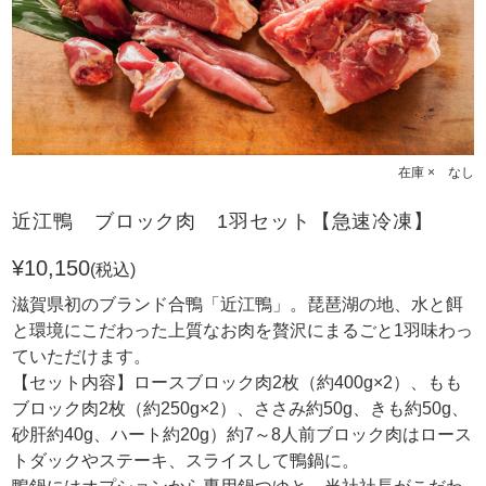
在庫 × なし
近江鴨 ブロック肉 1羽セット【急速冷凍】
¥10,150
(税込)
滋賀県初のブランド合鴨「近江鴨」。琵琶湖の地、水と餌
と環境にこだわった上質なお肉を贅沢にまるごと1羽味わっ
ていただけます。
【セット内容】ロースブロック肉2枚（約400g×2）、もも
ブロック肉2枚（約250g×2）、ささみ約50g、きも約50g、
砂肝約40g、ハート約20g）約7～8人前ブロック肉はロース
トダックやステーキ、スライスして鴨鍋に。