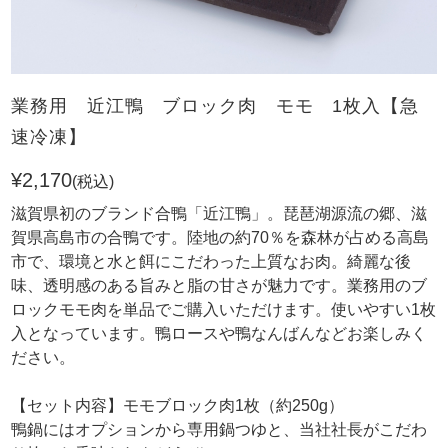
業務用 近江鴨 ブロック肉 モモ 1枚入【急
速冷凍】
¥2,170
(税込)
滋賀県初のブランド合鴨「近江鴨」。琵琶湖源流の郷、滋
賀県高島市の合鴨です。陸地の約70％を森林が占める高島
市で、環境と水と餌にこだわった上質なお肉。綺麗な後
味、透明感のある旨みと脂の甘さが魅力です。業務用のブ
ロックモモ肉を単品でご購入いただけます。使いやすい1枚
入となっています。鴨ロースや鴨なんばんなどお楽しみく
ださい。
【セット内容】モモブロック肉1枚（約250g）
鴨鍋にはオプションから専用鍋つゆと、当社社長がこだわ