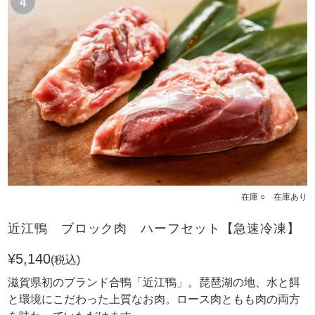
在庫 ○ 在庫あり
近江鴨 ブロック肉 ハーフセット【急速冷凍】
¥5,140
(税込)
滋賀県初のブランド合鴨「近江鴨」。琵琶湖の地、水と餌
と環境にこだわった上質なお肉。ロース肉ともも肉の両方