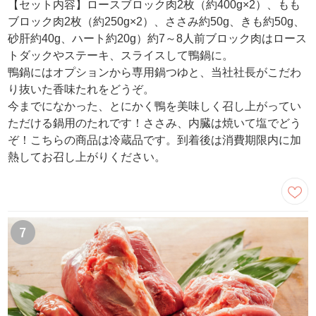
【セット内容】ロースブロック肉2枚（約400g×2）、もも
ブロック肉2枚（約250g×2）、ささみ約50g、きも約50g、
砂肝約40g、ハート約20g）約7～8人前ブロック肉はロース
トダックやステーキ、スライスして鴨鍋に。
鴨鍋にはオプションから専用鍋つゆと、当社社長がこだわ
り抜いた香味たれをどうぞ。
今までになかった、とにかく鴨を美味しく召し上がってい
ただける鍋用のたれです！ささみ、内臓は焼いて塩でどう
ぞ！こちらの商品は冷蔵品です。到着後は消費期限内に加
熱してお召し上がりください。