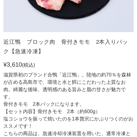
近江鴨 ブロック肉 骨付きモモ 2本入りパッ
ク【急速冷凍】
¥3,610
(税込)
滋賀県初のブランド合鴨「近江鴨」。陸地の約70％を森林
が占める高島市で、環境と水と餌にこだわった上質なお
肉。綺麗な後味、透明感のある旨みと脂の甘さが魅力で
す。
骨付きモモ 2本パックになります。
【セット内容】骨付きモモ 2本（約600g）
塩コショウを振って焼いたのを1本贅沢にかぶりつくのがお
ススメです！
こちらの商品は、急速冷却冷凍装置を用いた、通常冷凍と