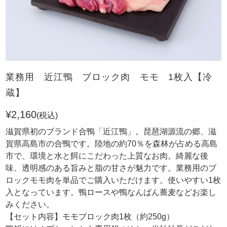
業務用 近江鴨 ブロック肉 モモ 1枚入【冷
蔵】
¥2,160
(税込)
滋賀県初のブランド合鴨「近江鴨」。琵琶湖源流の郷、滋
賀県高島市の合鴨です。陸地の約70％を森林が占める高島
市で、環境と水と餌にこだわった上質なお肉。綺麗な後
味、透明感のある旨みと脂の甘さが魅力です。業務用のブ
ロックモモ肉を単品でご購入いただけます。使いやすい1枚
入となっています。鴨ロースや鴨なんばん蕎麦などお楽し
みください。
【セット内容】モモブロック肉1枚（約250g）