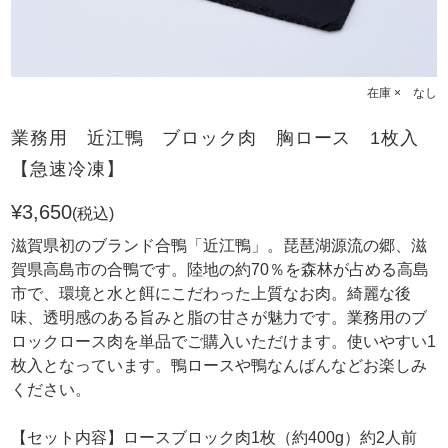
在庫 × なし
業務用 近江鴨 ブロック肉 胸ロース 1枚入
【急速冷凍】
¥3,650
(税込)
滋賀県初のブランド合鴨「近江鴨」。琵琶湖源流の郷、滋
賀県高島市の合鴨です。陸地の約70％を森林が占める高島
市で、環境と水と餌にこだわった上質なお肉。綺麗な後
味、透明感のある旨みと脂の甘さが魅力です。業務用のブ
ロックロース肉を単品でご購入いただけます。使いやすい1
枚入となっています。鴨ロースや鴨なんばんなどお楽しみ
ください。
【セット内容】ロースブロック肉1枚（約400g）約2人前