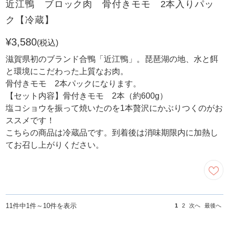
近江鴨 ブロック肉 骨付きモモ 2本入りパッ
ク【冷蔵】
¥3,580
(税込)
滋賀県初のブランド合鴨「近江鴨」。琵琶湖の地、水と餌
と環境にこだわった上質なお肉。
骨付きモモ 2本パックになります。
【セット内容】骨付きモモ 2本（約600g）
塩コショウを振って焼いたのを1本贅沢にかぶりつくのがお
ススメです！
こちらの商品は冷蔵品です。到着後は消味期限内に加熱し
てお召し上がりください。
11件中1件～10件を表示
1
2
次へ
最後へ