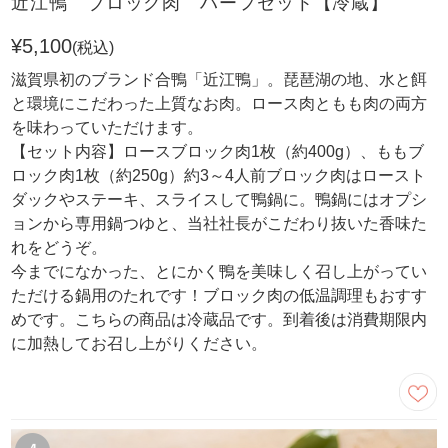
近江鴨 ブロック肉 ハーフセット【冷蔵】
¥5,100
(税込)
滋賀県初のブランド合鴨「近江鴨」。琵琶湖の地、水と餌
と環境にこだわった上質なお肉。ロース肉ともも肉の両方
を味わっていただけます。
【セット内容】ロースブロック肉1枚（約400g）、ももブ
ロック肉1枚（約250g）約3～4人前ブロック肉はロースト
ダックやステーキ、スライスして鴨鍋に。鴨鍋にはオプシ
ョンから専用鍋つゆと、当社社長がこだわり抜いた香味た
れをどうぞ。
今までになかった、とにかく鴨を美味しく召し上がってい
ただける鍋用のたれです！ブロック肉の低温調理もおすす
めです。こちらの商品は冷蔵品です。到着後は消費期限内
に加熱してお召し上がりください。