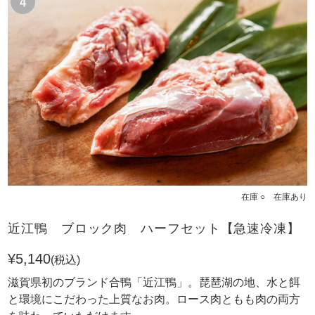
在庫 ○ 在庫あり
近江鴨 ブロック肉 ハーフセット【急速冷凍】
¥5,140
(税込)
滋賀県初のブランド合鴨「近江鴨」。琵琶湖の地、水と餌
と環境にこだわった上質なお肉。ロース肉ともも肉の両方