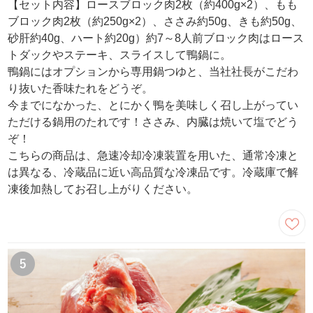
【セット内容】ロースブロック肉2枚（約400g×2）、もも
ブロック肉2枚（約250g×2）、ささみ約50g、きも約50g、
砂肝約40g、ハート約20g）約7～8人前ブロック肉はロース
トダックやステーキ、スライスして鴨鍋に。
鴨鍋にはオプションから専用鍋つゆと、当社社長がこだわ
り抜いた香味たれをどうぞ。
今までになかった、とにかく鴨を美味しく召し上がってい
ただける鍋用のたれです！ささみ、内臓は焼いて塩でどう
ぞ！
こちらの商品は、急速冷却冷凍装置を用いた、通常冷凍と
は異なる、冷蔵品に近い高品質な冷凍品です。冷蔵庫で解
凍後加熱してお召し上がりください。