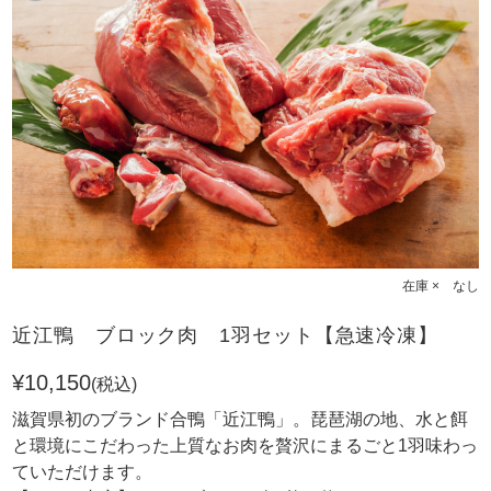
在庫 × なし
近江鴨 ブロック肉 1羽セット【急速冷凍】
¥10,150
(税込)
滋賀県初のブランド合鴨「近江鴨」。琵琶湖の地、水と餌
と環境にこだわった上質なお肉を贅沢にまるごと1羽味わっ
ていただけます。