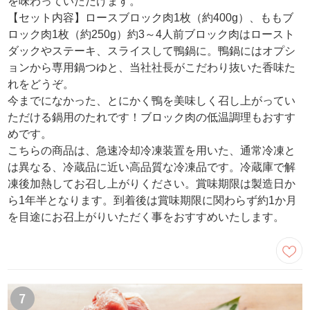
を味わっていただけます。
【セット内容】ロースブロック肉1枚（約400g）、ももブ
ロック肉1枚（約250g）約3～4人前ブロック肉はロースト
ダックやステーキ、スライスして鴨鍋に。鴨鍋にはオプシ
ョンから専用鍋つゆと、当社社長がこだわり抜いた香味た
れをどうぞ。
今までになかった、とにかく鴨を美味しく召し上がってい
ただける鍋用のたれです！ブロック肉の低温調理もおすす
めです。
こちらの商品は、急速冷却冷凍装置を用いた、通常冷凍と
は異なる、冷蔵品に近い高品質な冷凍品です。冷蔵庫で解
凍後加熱してお召し上がりください。賞味期限は製造日か
ら1年半となります。到着後は賞味期限に関わらず約1か月
を目途にお召上がりいただく事をおすすめいたします。