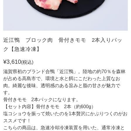
近江鴨 ブロック肉 骨付きモモ 2本入りパッ
ク【急速冷凍】
¥3,610
(税込)
滋賀県初のブランド合鴨「近江鴨」。陸地の約70％を森林
が占める高島市で、環境と水と餌にこだわった上質なお
肉。綺麗な後味、透明感のある旨みと脂の甘さが魅力で
す。
骨付きモモ 2本パックになります。
【セット内容】骨付きモモ 2本（約600g）
塩コショウを振って焼いたのを1本贅沢にかぶりつくのがお
ススメです！
こちらの商品は、急速冷却冷凍装置を用いた、通常冷凍と