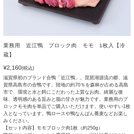
業務用 近江鴨 ブロック肉 モモ 1枚入【冷
蔵】
¥2,160
(税込)
滋賀県初のブランド合鴨「近江鴨」。琵琶湖源流の郷、滋
賀県高島市の合鴨です。陸地の約70％を森林が占める高島
市で、環境と水と餌にこだわった上質なお肉。綺麗な後
味、透明感のある旨みと脂の甘さが魅力です。業務用のブ
ロックモモ肉を単品でご購入いただけます。使いやすい1枚
入となっています。鴨ロースや鴨なんばん蕎麦などお楽し
みください。
【セット内容】モモブロック肉1枚（約250g）