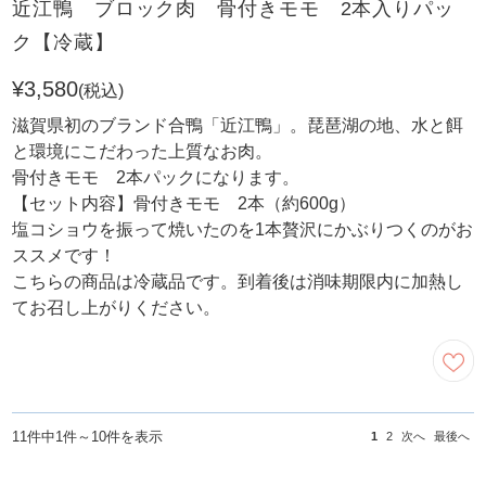
近江鴨 ブロック肉 骨付きモモ 2本入りパッ
ク【冷蔵】
¥3,580
(税込)
滋賀県初のブランド合鴨「近江鴨」。琵琶湖の地、水と餌
と環境にこだわった上質なお肉。
骨付きモモ 2本パックになります。
【セット内容】骨付きモモ 2本（約600g）
塩コショウを振って焼いたのを1本贅沢にかぶりつくのがお
ススメです！
こちらの商品は冷蔵品です。到着後は消味期限内に加熱し
てお召し上がりください。
11件中1件～10件を表示
1
2
次へ
最後へ