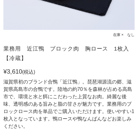
在庫 × なし
業務用 近江鴨 ブロック肉 胸ロース 1枚入
【冷蔵】
¥3,610
(税込)
滋賀県初のブランド合鴨「近江鴨」。琵琶湖源流の郷、滋
賀県高島市の合鴨です。陸地の約70％を森林が占める高島
市で、環境と水と餌にこだわった上質なお肉。綺麗な後
味、透明感のある旨みと脂の甘さが魅力です。業務用のブ
ロックロース肉を単品でご購入いただけます。使いやすい1
枚入となっています。鴨ロースや鴨なんばんなどお楽しみ
ください。