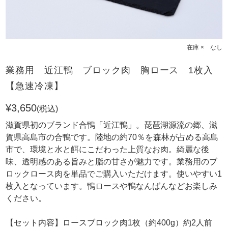
在庫 × なし
業務用 近江鴨 ブロック肉 胸ロース 1枚入
【急速冷凍】
¥3,650
(税込)
滋賀県初のブランド合鴨「近江鴨」。琵琶湖源流の郷、滋
賀県高島市の合鴨です。陸地の約70％を森林が占める高島
市で、環境と水と餌にこだわった上質なお肉。綺麗な後
味、透明感のある旨みと脂の甘さが魅力です。業務用のブ
ロックロース肉を単品でご購入いただけます。使いやすい1
枚入となっています。鴨ロースや鴨なんばんなどお楽しみ
ください。
【セット内容】ロースブロック肉1枚（約400g）約2人前