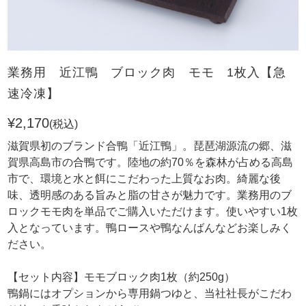
業務用 近江鴨 ブロック肉 モモ 1枚入【急
速冷凍】
¥2,170
(税込)
滋賀県初のブランド合鴨「近江鴨」。琵琶湖源流の郷、滋
賀県高島市の合鴨です。陸地の約70％を森林が占める高島
市で、環境と水と餌にこだわった上質なお肉。綺麗な後
味、透明感のある旨みと脂の甘さが魅力です。業務用のブ
ロックモモ肉を単品でご購入いただけます。使いやすい1枚
入となっています。鴨ロースや鴨なんばんなどお楽しみく
ださい。
【セット内容】モモブロック肉1枚（約250g）
鴨鍋にはオプションから専用鍋つゆと、当社社長がこだわ