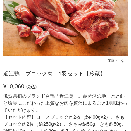
在庫 × なし
近江鴨 ブロック肉 1羽セット【冷蔵】
¥10,060
(税込)
滋賀県初のブランド合鴨「近江鴨」。琵琶湖の地、水と餌
と環境にこだわった上質なお肉を贅沢にまるごと1羽味わっ
ていただけます。
【セット内容】ロースブロック肉2枚（約400g×2）、もも
ブロック肉2枚（約250g×2）、ささみ約50g、きも約50g、