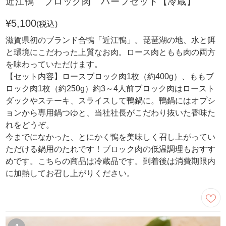
近江鴨 ブロック肉 ハーフセット【冷蔵】
¥5,100
(税込)
滋賀県初のブランド合鴨「近江鴨」。琵琶湖の地、水と餌
と環境にこだわった上質なお肉。ロース肉ともも肉の両方
を味わっていただけます。
【セット内容】ロースブロック肉1枚（約400g）、ももブ
ロック肉1枚（約250g）約3～4人前ブロック肉はロースト
ダックやステーキ、スライスして鴨鍋に。鴨鍋にはオプシ
ョンから専用鍋つゆと、当社社長がこだわり抜いた香味た
れをどうぞ。
今までになかった、とにかく鴨を美味しく召し上がってい
ただける鍋用のたれです！ブロック肉の低温調理もおすす
めです。こちらの商品は冷蔵品です。到着後は消費期限内
に加熱してお召し上がりください。