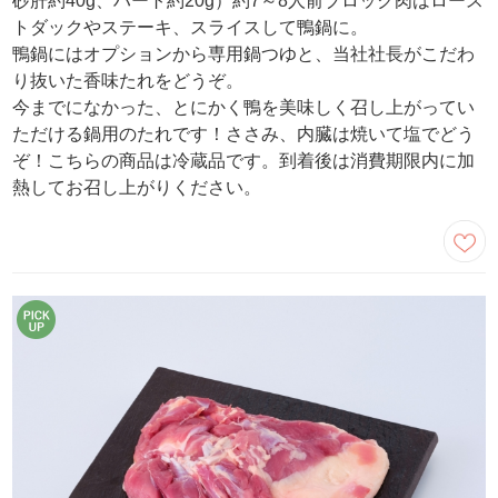
砂肝約40g、ハート約20g）約7～8人前ブロック肉はロース
トダックやステーキ、スライスして鴨鍋に。
鴨鍋にはオプションから専用鍋つゆと、当社社長がこだわ
り抜いた香味たれをどうぞ。
今までになかった、とにかく鴨を美味しく召し上がってい
ただける鍋用のたれです！ささみ、内臓は焼いて塩でどう
ぞ！こちらの商品は冷蔵品です。到着後は消費期限内に加
熱してお召し上がりください。