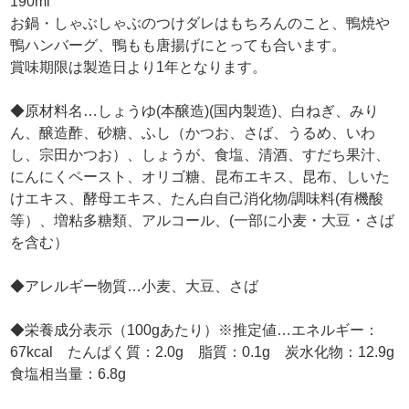
190ml
お鍋・しゃぶしゃぶのつけダレはもちろんのこと、鴨焼や
鴨ハンバーグ、鴨もも唐揚げにとっても合います。
賞味期限は製造日より1年となります。
◆原材料名…しょうゆ(本醸造)(国内製造)、白ねぎ、みり
ん、醸造酢、砂糖、ふし（かつお、さば、うるめ、いわ
し、宗田かつお）、しょうが、食塩、清酒、すだち果汁、
にんにくペースト、オリゴ糖、昆布エキス、昆布、しいた
けエキス、酵母エキス、たん白自己消化物/調味料(有機酸
等）、増粘多糖類、アルコール、(一部に小麦・大豆・さば
を含む）
◆アレルギー物質…小麦、大豆、さば
◆栄養成分表示（100gあたり）※推定値…エネルギー：
67kcal たんぱく質：2.0g 脂質：0.1g 炭水化物：12.9g
食塩相当量：6.8g