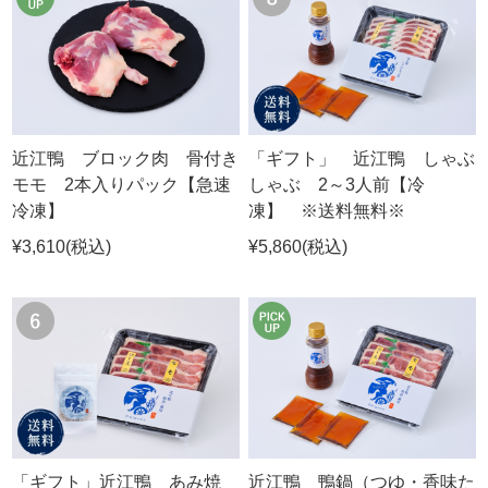
近江鴨 ブロック肉 骨付き
「ギフト」 近江鴨 しゃぶ
モモ 2本入りパック【急速
しゃぶ 2～3人前【冷
冷凍】
凍】 ※送料無料※
¥3,610
(税込)
¥5,860
(税込)
「ギフト」近江鴨 あみ焼
近江鴨 鴨鍋（つゆ・香味た